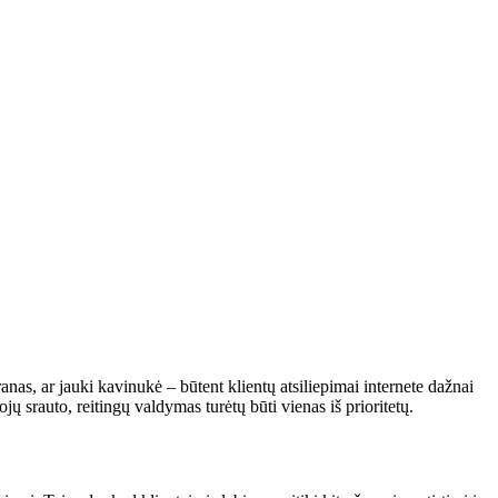
nas, ar jauki kavinukė – būtent klientų atsiliepimai internete dažnai
ų srauto, reitingų valdymas turėtų būti vienas iš prioritetų.