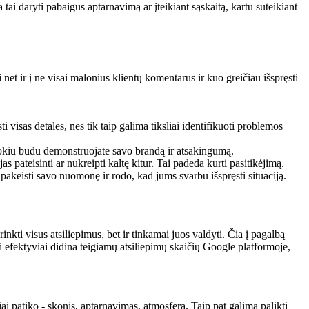
a tai daryti pabaigus aptarnavimą ar įteikiant sąskaitą, kartu suteikiant
 net ir į ne visai malonius klientų komentarus ir kuo greičiau išspręsti
 visas detales, nes tik taip galima tiksliai identifikuoti problemos
 Tokiu būdu demonstruojate savo brandą ir atsakingumą.
as pateisinti ar nukreipti kaltę kitur. Tai padeda kurti pasitikėjimą.
pakeisti savo nuomonę ir rodo, kad jums svarbu išspręsti situaciją.
inkti visus atsiliepimus, bet ir tinkamai juos valdyti. Čia į pagalbą
 ji efektyviai didina teigiamų atsiliepimų skaičių Google platformoje,
ai patiko - skonis, aptarnavimas, atmosfera. Taip pat galima palikti