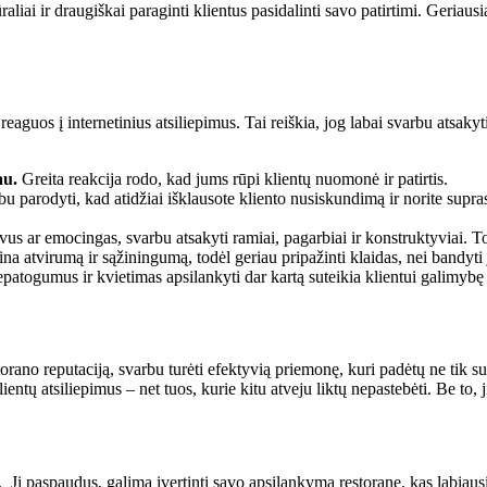
aliai ir draugiškai paraginti klientus pasidalinti savo patirtimi. Geriausi
aguos į internetinius atsiliepimus. Tai reiškia, jog labai svarbu atsakyti
au.
Greita reakcija rodo, kad jums rūpi klientų nuomonė ir patirtis.
u parodyti, kad atidžiai išklausote kliento nusiskundimą ir norite suprasti
yvus ar emocingas, svarbu atsakyti ramiai, pagarbiai ir konstruktyviai.
tina atvirumą ir sąžiningumą, todėl geriau pripažinti klaidas, nei bandyti j
atogumus ir kvietimas apsilankyti dar kartą suteikia klientui galimybę 
orano reputaciją, svarbu turėti efektyvią priemonę, kuri padėtų ne tik sur
ientų atsiliepimus – net tuos, kurie kitu atveju liktų nepastebėti. Be to,
. Jį paspaudus, galima įvertinti savo apsilankymą restorane, kas labiausi