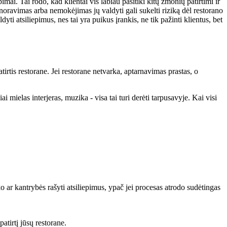
imai. Tai rodo, kad klientai vis labiau pasitiki kitų žmonių patirtimi ir
ignoravimas arba nemokėjimas jų valdyti gali sukelti riziką dėl restorano
dyti atsiliepimus, nes tai yra puikus įrankis, ne tik pažinti klientus, bet
tirtis restorane. Jei restorane netvarka, aptarnavimas prastas, o
mielas interjeras, muzika - visa tai turi derėti tarpusavyje. Kai visi
ko ar kantrybės rašyti atsiliepimus, ypač jei procesas atrodo sudėtingas
patirtį jūsų restorane.