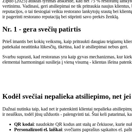
Zipdo (2025) atliktas tyrimas atskleidė, kad net 75 % restoranų lankytojų
vertinimu. Vadinasi, geri atsiliepimai ne tik pritraukia naujus klientus
reputacijos, o tai tiesiogiai veikia restorano lankytojų srautą bei klient
ir pagerinti restorano reputaciją bei stiprinti savo prekės ženklą.
Nr. 1 - gera svečių patirtis
Prieš imantis bet kokių veiksmų, kaip pritraukti daugiau teigiamų klient
patiekalai neatitinka lūkesčių, tikėtina, kad ir atsiliepimai nebus geri.
Svarbu suprasti, kad restoranas yra kaip gyvas mechanizmas, kur kiekvie
elementai harmoningai susilieja į vieną visumą - klientas išeina patenkin
Kodėl svečiai nepalieka atsiliepimo, net je
Dažnai nutinka taip, kad net ir patenkinti klientai nepalieka atsiliepim
ir neaiškus, todėl jūsų užduotis - palengvinti tai. Štai keli patarimai, ka
QR kodai
: naudokite QR kodus ant stalų ar čekiuose, kurie nukr
Personalizuoti el. laiškai
: svečiams paprašius sąskaitos el. pašt