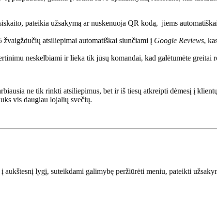
atsiskaito, pateikia užsakymą ar nuskenuoja QR kodą, jiems automatiškai
 5 žvaigždučių atsiliepimai automatiškai siunčiami į
Google Reviews
, ka
ertinimu neskelbiami ir lieka tik jūsų komandai, kad galėtumėte greitai re
iausia ne tik rinkti atsiliepimus, bet ir iš tiesų atkreipti dėmesį į klien
uks vis daugiau lojalių svečių.
e į aukštesnį lygį, suteikdami galimybę peržiūrėti meniu, pateikti užsak