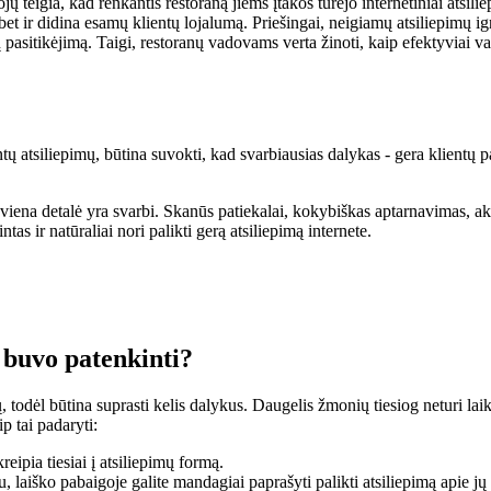
 teigia, kad renkantis restoraną jiems įtakos turėjo internetiniai atsiliep
, bet ir didina esamų klientų lojalumą. Priešingai, neigiamų atsiliepimų 
ų pasitikėjimą. Taigi, restoranų vadovams verta žinoti, kaip efektyviai val
ų atsiliepimų, būtina suvokti, kad svarbiausias dalykas - gera klientų pa
na detalė yra svarbi. Skanūs patiekalai, kokybiškas aptarnavimas, akiai 
tas ir natūraliai nori palikti gerą atsiliepimą internete.
i buvo patenkinti?
ų, todėl būtina suprasti kelis dalykus. Daugelis žmonių tiesiog neturi lai
ip tai padaryti:
eipia tiesiai į atsiliepimų formą.
u, laiško pabaigoje galite mandagiai paprašyti palikti atsiliepimą apie jų 