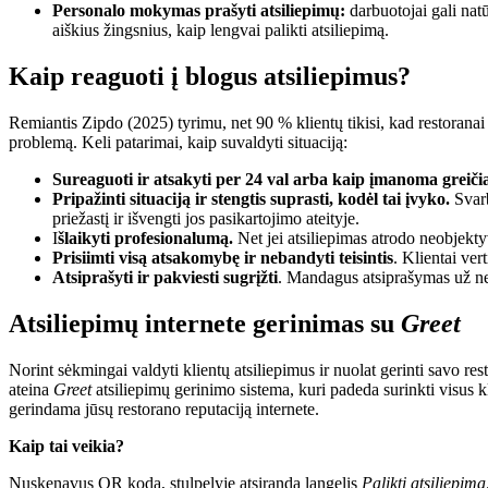
Personalo mokymas prašyti atsiliepimų:
darbuotojai gali natūr
aiškius žingsnius, kaip lengvai palikti atsiliepimą.
Kaip reaguoti į blogus atsiliepimus?
Remiantis Zipdo (2025) tyrimu, net 90 % klientų tikisi, kad restoranai re
problemą. Keli patarimai, kaip suvaldyti situaciją:
Sureaguoti ir atsakyti per 24 val arba kaip įmanoma greiči
Pripažinti situaciją ir stengtis suprasti, kodėl tai įvyko.
Svarb
priežastį ir išvengti jos pasikartojimo ateityje.
I
šlaikyti profesionalumą.
Net jei atsiliepimas atrodo neobjekt
Prisiimti visą atsakomybę ir nebandyti teisintis
. Klientai ver
Atsiprašyti ir pakviesti sugrįžti
. Mandagus atsiprašymas už nep
Atsiliepimų internete gerinimas su
Greet
Norint sėkmingai valdyti klientų atsiliepimus ir nuolat gerinti savo rest
ateina
Greet
atsiliepimų gerinimo sistema, kuri padeda surinkti visus kl
gerindama jūsų restorano reputaciją internete.
Kaip tai veikia?
Nuskenavus QR kodą, stulpelyje atsiranda langelis
Palikti atsiliepimą