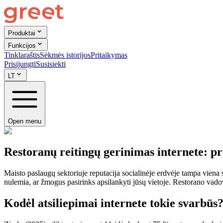
Produktai
Funkcijos
Tinklaraštis
Sėkmės istorijos
Pritaikymas
Prisijungti
Susisiekti
LT
Open menu
Restoranų reitingų gerinimas internete: p
Maisto paslaugų sektoriuje reputacija socialinėje erdvėje tampa viena 
nulemia, ar žmogus pasirinks apsilankyti jūsų vietoje. Restorano vadova
Kodėl atsiliepimai internete tokie svarbūs