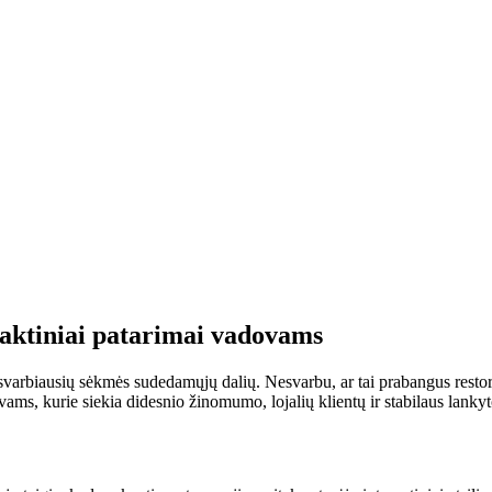
raktiniai patarimai vadovams
svarbiausių sėkmės sudedamųjų dalių. Nesvarbu, ar tai prabangus restora
ms, kurie siekia didesnio žinomumo, lojalių klientų ir stabilaus lankytoj
?