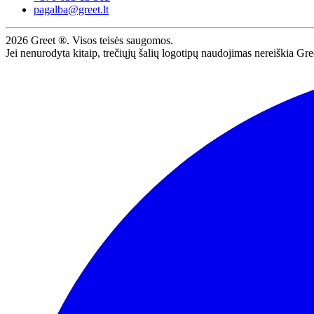
pagalba@greet.lt
2026
Greet ®. Visos teisės saugomos.
Jei nenurodyta kitaip, trečiųjų šalių logotipų naudojimas nereiškia Gre