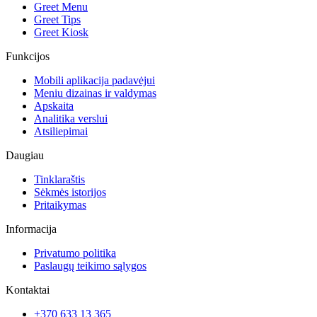
Greet Menu
Greet Tips
Greet Kiosk
Funkcijos
Mobili aplikacija padavėjui
Meniu dizainas ir valdymas
Apskaita
Analitika verslui
Atsiliepimai
Daugiau
Tinklaraštis
Sėkmės istorijos
Pritaikymas
Informacija
Privatumo politika
Paslaugų teikimo sąlygos
Kontaktai
+370 633 13 365