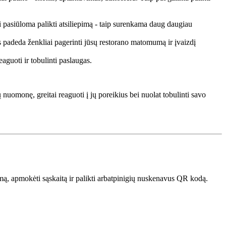
 pasiūloma palikti atsiliepimą - taip surenkama daug daugiau
s padeda ženkliai pagerinti jūsų restorano matomumą ir įvaizdį
aguoti ir tobulinti paslaugas.
tų nuomonę, greitai reaguoti į jų poreikius bei nuolat tobulinti savo
ymą, apmokėti sąskaitą ir palikti arbatpinigių nuskenavus QR kodą.