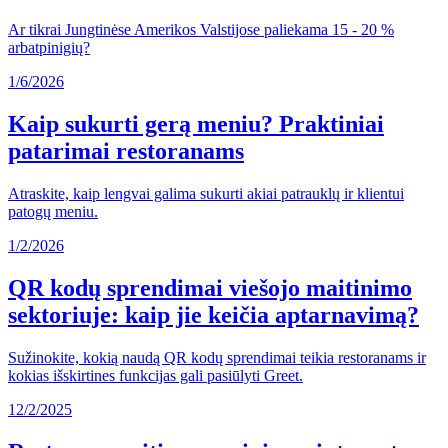
Ar tikrai Jungtinėse Amerikos Valstijose paliekama 15 - 20 %
arbatpinigių?
1/6/2026
Kaip sukurti gerą meniu? Praktiniai
patarimai restoranams
Atraskite, kaip lengvai galima sukurti akiai patrauklų ir klientui
patogų meniu.
1/2/2026
QR kodų sprendimai viešojo maitinimo
sektoriuje: kaip jie keičia aptarnavimą?
Sužinokite, kokią naudą QR kodų sprendimai teikia restoranams ir
kokias išskirtines funkcijas gali pasiūlyti Greet.
12/2/2025