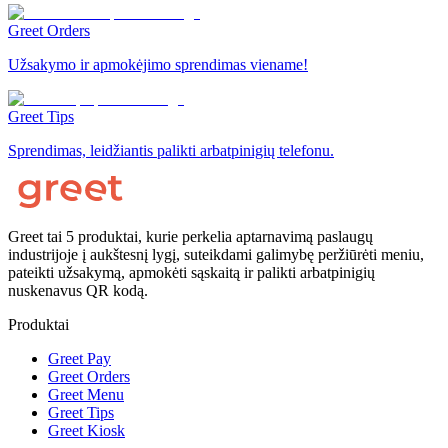
Greet Orders
Užsakymo ir apmokėjimo sprendimas viename!
Greet Tips
Sprendimas, leidžiantis palikti arbatpinigių telefonu.
Greet tai 5 produktai, kurie perkelia aptarnavimą paslaugų
industrijoje į aukštesnį lygį, suteikdami galimybę peržiūrėti meniu,
pateikti užsakymą, apmokėti sąskaitą ir palikti arbatpinigių
nuskenavus QR kodą.
Produktai
Greet Pay
Greet Orders
Greet Menu
Greet Tips
Greet Kiosk