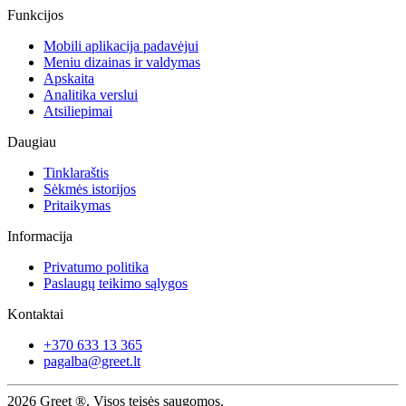
Funkcijos
Mobili aplikacija padavėjui
Meniu dizainas ir valdymas
Apskaita
Analitika verslui
Atsiliepimai
Daugiau
Tinklaraštis
Sėkmės istorijos
Pritaikymas
Informacija
Privatumo politika
Paslaugų teikimo sąlygos
Kontaktai
+370 633 13 365
pagalba@greet.lt
2026
Greet ®. Visos teisės saugomos.