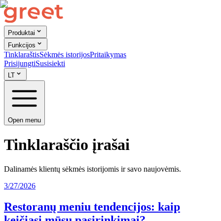
Produktai
Funkcijos
Tinklaraštis
Sėkmės istorijos
Pritaikymas
Prisijungti
Susisiekti
LT
Open menu
Tinklaraščio įrašai
Dalinamės klientų sėkmės istorijomis ir savo naujovėmis.
3/27/2026
Restoranų meniu tendencijos: kaip
keičiasi mūsų pasirinkimai?