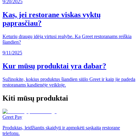
9/20/2025
Kas, jei restorane viskas vyktų
paprasčiau?
Keturių draugų idėja virtusi realybe. Ką Greet restoranams reiškia
šiandien?
9/11/2025
Kur mūsų produktai yra dabar?
Sužinokite, kokius produktus šiandien siūlo Greet ir kaip jie padeda
restoranams kasdienėje veikloje.
Kiti mūsų produktai
Greet Pay
Produktas, leidžiantis skaidyti ir apmokėti sąskaitą restorane
telefonu.