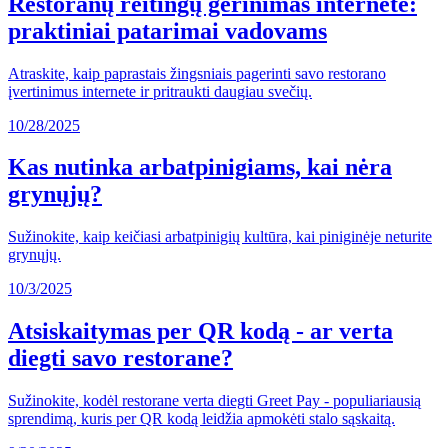
Restoranų reitingų gerinimas internete:
praktiniai patarimai vadovams
Atraskite, kaip paprastais žingsniais pagerinti savo restorano
įvertinimus internete ir pritraukti daugiau svečių.
10/28/2025
Kas nutinka arbatpinigiams, kai nėra
grynųjų?
Sužinokite, kaip keičiasi arbatpinigių kultūra, kai piniginėje neturite
grynųjų.
10/3/2025
Atsiskaitymas per QR kodą - ar verta
diegti savo restorane?
Sužinokite, kodėl restorane verta diegti Greet Pay - populiariausią
sprendimą, kuris per QR kodą leidžia apmokėti stalo sąskaitą.