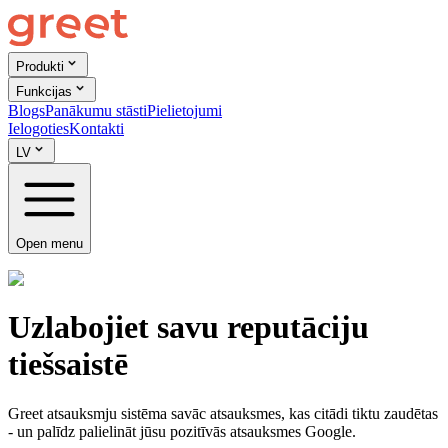
Produkti
Funkcijas
Blogs
Panākumu stāsti
Pielietojumi
Ielogoties
Kontakti
LV
Open menu
Uzlabojiet savu reputāciju
tiešsaistē
Greet atsauksmju sistēma savāc atsauksmes, kas citādi tiktu zaudētas
- un palīdz palielināt jūsu pozitīvās atsauksmes Google.