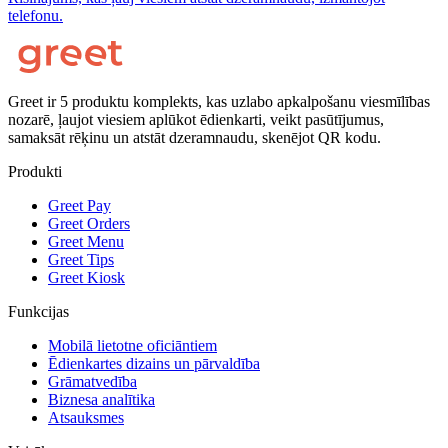
telefonu.
Greet ir 5 produktu komplekts, kas uzlabo apkalpošanu viesmīlības
nozarē, ļaujot viesiem aplūkot ēdienkarti, veikt pasūtījumus,
samaksāt rēķinu un atstāt dzeramnaudu, skenējot QR kodu.
Produkti
Greet Pay
Greet Orders
Greet Menu
Greet Tips
Greet Kiosk
Funkcijas
Mobilā lietotne oficiāntiem
Ēdienkartes dizains un pārvaldība
Grāmatvedība
Biznesa analītika
Atsauksmes