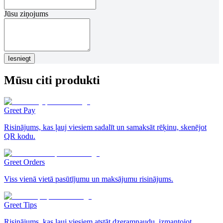
Jūsu ziņojums
Iesniegt
Mūsu citi produkti
Greet Pay
Risinājums, kas ļauj viesiem sadalīt un samaksāt rēķinu, skenējot
QR kodu.
Greet Orders
Viss vienā vietā pasūtījumu un maksājumu risinājums.
Greet Tips
Risinājums, kas ļauj viesiem atstāt dzeramnaudu, izmantojot