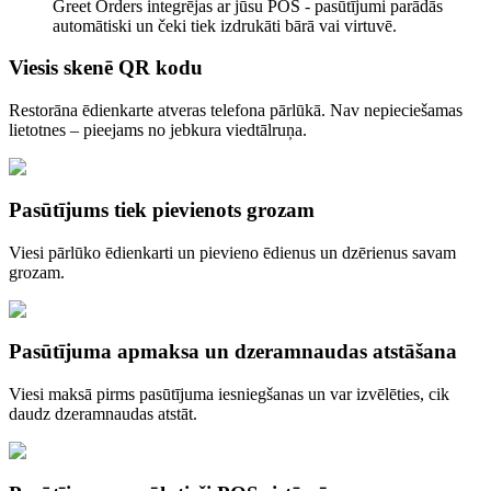
Greet Orders integrējas ar jūsu POS - pasūtījumi parādās
automātiski un čeki tiek izdrukāti bārā vai virtuvē.
Viesis skenē QR kodu
Restorāna ēdienkarte atveras telefona pārlūkā. Nav nepieciešamas
lietotnes – pieejams no jebkura viedtālruņa.
Pasūtījums tiek pievienots grozam
Viesi pārlūko ēdienkarti un pievieno ēdienus un dzērienus savam
grozam.
Pasūtījuma apmaksa un dzeramnaudas atstāšana
Viesi maksā pirms pasūtījuma iesniegšanas un var izvēlēties, cik
daudz dzeramnaudas atstāt.