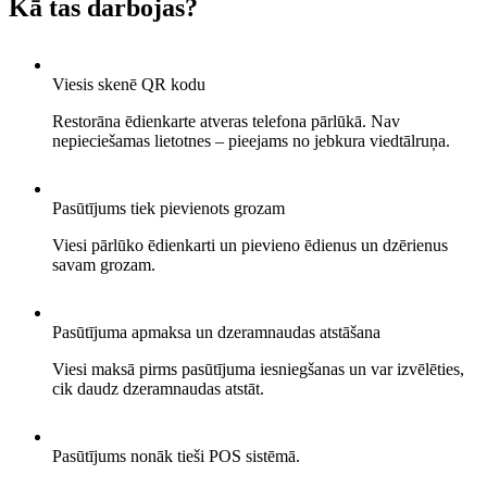
Kā tas darbojas?
Viesis skenē QR kodu
Restorāna ēdienkarte atveras telefona pārlūkā. Nav
nepieciešamas lietotnes – pieejams no jebkura viedtālruņa.
Pasūtījums tiek pievienots grozam
Viesi pārlūko ēdienkarti un pievieno ēdienus un dzērienus
savam grozam.
Pasūtījuma apmaksa un dzeramnaudas atstāšana
Viesi maksā pirms pasūtījuma iesniegšanas un var izvēlēties,
cik daudz dzeramnaudas atstāt.
Pasūtījums nonāk tieši POS sistēmā.