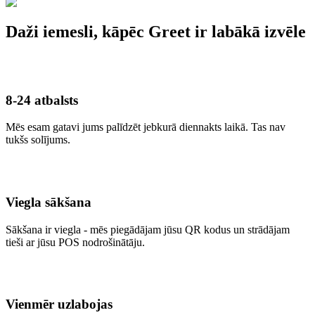
Daži iemesli, kāpēc Greet ir labākā izvēle
8-24 atbalsts
Mēs esam gatavi jums palīdzēt jebkurā diennakts laikā. Tas nav
tukšs solījums.
Viegla sākšana
Sākšana ir viegla - mēs piegādājam jūsu QR kodus un strādājam
tieši ar jūsu POS nodrošinātāju.
Vienmēr uzlabojas