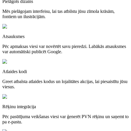
Pielāgots dizains
Mēs pielāgojam interfeisu, lai tas atbilstu jūsu zīmola krāsām,
fontiem un ilustrācijām.
Atsauksmes
Pēc apmaksas viesi var novērtēt savu pieredzi. Labākās atsauksmes
var automātiski publicēt Google.
Atlaides kodi
Greet atbalsta atlaides kodus un lojalitātes akcijas, lai piesaistītu jūsu
viesus.
Rēķinu integrācija
Pēc pasūtījuma veikšanas viesi var ģenerēt PVN rēķinu un saņemt to
pa e-pastu.