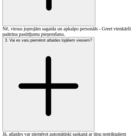
Nē, viesus joprojām sagaida un apkalpo personāls - Greet vienkārši
paātrina pasūtījumu pieņemšanu.
3
.
Vai es varu piemērot atlaides lojāliem viesiem?
Jā, atlaides var piemērot automātiski saskaņā ar jūsu noteiktajiem