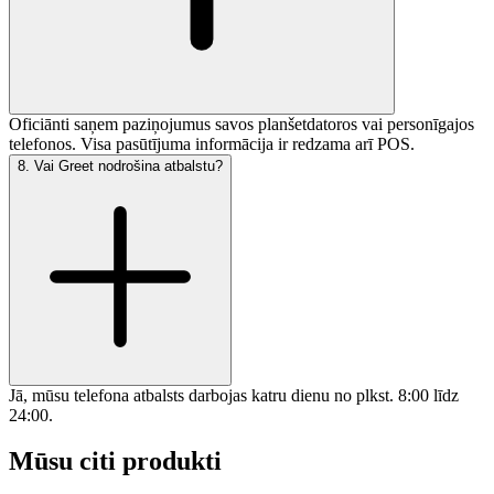
Oficiānti saņem paziņojumus savos planšetdatoros vai personīgajos
telefonos. Visa pasūtījuma informācija ir redzama arī POS.
8
.
Vai Greet nodrošina atbalstu?
Jā, mūsu telefona atbalsts darbojas katru dienu no plkst. 8:00 līdz
24:00.
Mūsu citi produkti