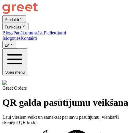
Produkti
Funkcijas
Blogs
Panākumu stāsti
Pielietojumi
Ielogoties
Kontakti
LV
Open menu
Greet Orders
QR galda pasūtījumu veikšana
Ļauj viesiem veikt un samaksāt par savu pasūtījumu, vienkārši
skenējot QR kodu.