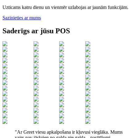
Uzticams katru dienu un vienmēr uzlabojas ar jaunām funkcijām.
Sazinieties ar mums
Saderīgs ar jūsu POS
"Ar Greet viesu apkalpošana ir kļuvusi vieglāka. Mums
vairs nav jāskrien no galda pie galda – pasūtījumi