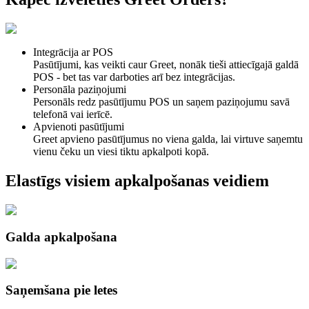
Integrācija ar POS
Pasūtījumi, kas veikti caur Greet, nonāk tieši attiecīgajā galdā
POS - bet tas var darboties arī bez integrācijas.
Personāla paziņojumi
Personāls redz pasūtījumu POS un saņem paziņojumu savā
telefonā vai ierīcē.
Apvienoti pasūtījumi
Greet apvieno pasūtījumus no viena galda, lai virtuve saņemtu
vienu čeku un viesi tiktu apkalpoti kopā.
Elastīgs visiem apkalpošanas veidiem
Galda apkalpošana
Saņemšana pie letes