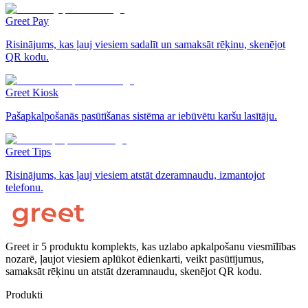
Greet Pay
Risinājums, kas ļauj viesiem sadalīt un samaksāt rēķinu, skenējot
QR kodu.
Greet Kiosk
Pašapkalpošanās pasūtīšanas sistēma ar iebūvētu karšu lasītāju.
Greet Tips
Risinājums, kas ļauj viesiem atstāt dzeramnaudu, izmantojot
telefonu.
Greet ir 5 produktu komplekts, kas uzlabo apkalpošanu viesmīlības
nozarē, ļaujot viesiem aplūkot ēdienkarti, veikt pasūtījumus,
samaksāt rēķinu un atstāt dzeramnaudu, skenējot QR kodu.
Produkti