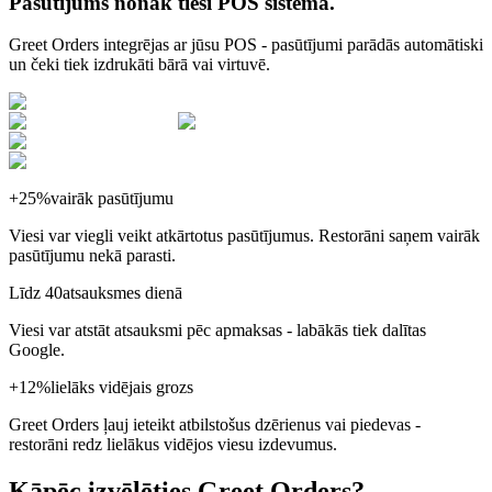
Pasūtījums nonāk tieši POS sistēmā.
Greet Orders integrējas ar jūsu POS - pasūtījumi parādās automātiski
un čeki tiek izdrukāti bārā vai virtuvē.
+25%
vairāk pasūtījumu
Viesi var viegli veikt atkārtotus pasūtījumus. Restorāni saņem vairāk
pasūtījumu nekā parasti.
Līdz 40
atsauksmes dienā
Viesi var atstāt atsauksmi pēc apmaksas - labākās tiek dalītas
Google.
+12%
lielāks vidējais grozs
Greet Orders ļauj ieteikt atbilstošus dzērienus vai piedevas -
restorāni redz lielākus vidējos viesu izdevumus.
Kāpēc izvēlēties Greet
Orders
?