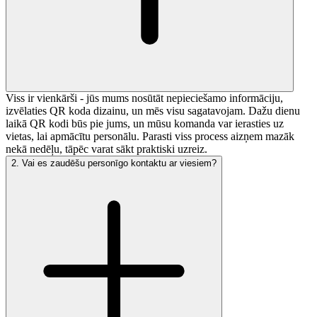
Viss ir vienkārši - jūs mums nosūtāt nepieciešamo informāciju,
izvēlaties QR koda dizainu, un mēs visu sagatavojam. Dažu dienu
laikā QR kodi būs pie jums, un mūsu komanda var ierasties uz
vietas, lai apmācītu personālu. Parasti viss process aizņem mazāk
nekā nedēļu, tāpēc varat sākt praktiski uzreiz.
2
.
Vai es zaudēšu personīgo kontaktu ar viesiem?