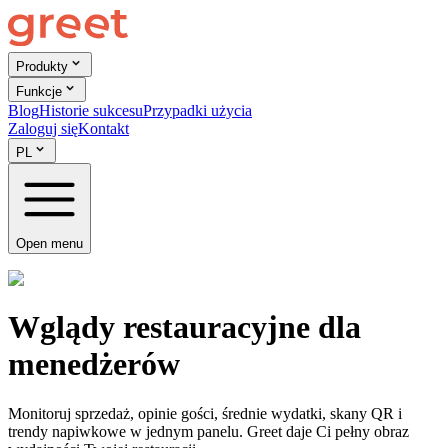
Produkty
Funkcje
Blog
Historie sukcesu
Przypadki użycia
Zaloguj się
Kontakt
PL
Open menu
Wglądy restauracyjne dla
menedżerów
Monitoruj sprzedaż, opinie gości, średnie wydatki, skany QR i
trendy napiwkowe w jednym panelu. Greet daje Ci pełny obraz