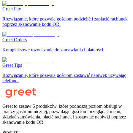
Greet Pay
Rozwiązanie, które pozwala gościom podzielić i zapłacić rachunek
poprzez skanowanie kodu QR.
Greet Orders
Kompleksowe rozwiązanie do zamawiania i płatności.
Greet Tips
Rozwiązanie, które pozwala gościom zostawić napiwek używając
telefonu.
Greet to zestaw 5 produktów, które podnoszą poziom obsługi w
branży gastronomicznej, pozwalając gościom przeglądać menu,
składać zamówienia, płacić rachunek i zostawiać napiwki poprzez
skanowanie kodu QR.
Produkty