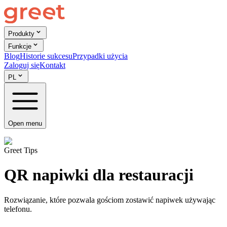
Produkty
Funkcje
Blog
Historie sukcesu
Przypadki użycia
Zaloguj się
Kontakt
PL
Open menu
Greet Tips
QR napiwki dla restauracji
Rozwiązanie, które pozwala gościom zostawić napiwek używając
telefonu.