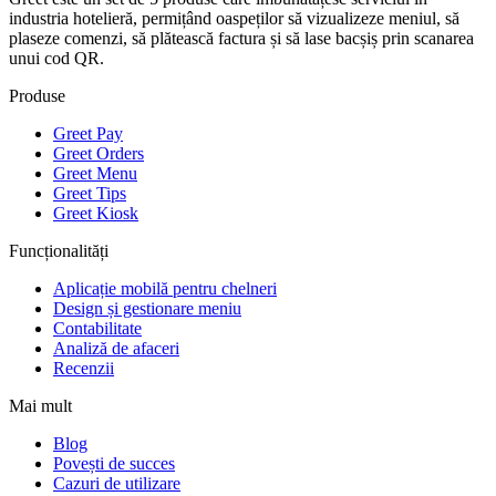
industria hotelieră, permițând oaspeților să vizualizeze meniul, să
plaseze comenzi, să plătească factura și să lase bacșiș prin scanarea
unui cod QR.
Produse
Greet Pay
Greet Orders
Greet Menu
Greet Tips
Greet Kiosk
Funcționalități
Aplicație mobilă pentru chelneri
Design și gestionare meniu
Contabilitate
Analiză de afaceri
Recenzii
Mai mult
Blog
Povești de succes
Cazuri de utilizare