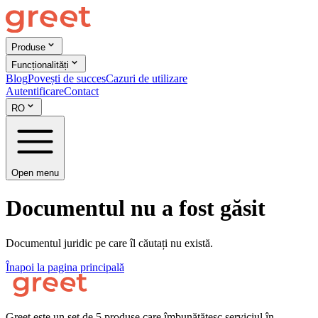
Produse
Funcționalități
Blog
Povești de succes
Cazuri de utilizare
Autentificare
Contact
RO
Open menu
Documentul nu a fost găsit
Documentul juridic pe care îl căutați nu există.
Înapoi la pagina principală
Greet este un set de 5 produse care îmbunătățesc serviciul în