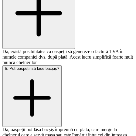
Da, există posibilitatea ca oaspeții să genereze o factură TVA în
numele companiei dvs. după plată. Acest lucru simplifică foarte mult
munca chelnerilor.
6
.
Pot oaspeții să lase bacșiș?
Da, oaspeții pot lăsa bacșiș împreună cu plata, care merge la
chelnerul care a servit masa sau este împărțit între cei din întreaga