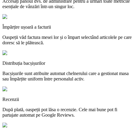
Accesați panoul dvs. de administrare pentru a urmări toate metricile
esențiale de vânzări într-un singur loc.
Împărțire ușoară a facturii
Oaspeții văd factura mesei lor și o împart selectând articolele pe care
doresc să le plătească.
Distribuția bacșișurilor
Bacșișurile sunt atribuite automat chelnerului care a gestionat masa
sau împărțite uniform între personalul activ.
Recenzii
După plată, oaspeții pot lăsa o recenzie. Cele mai bune pot fi
partajate automat pe Google Reviews.