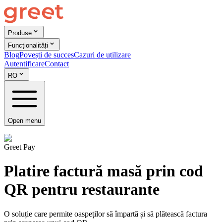
Produse
Funcționalități
Blog
Povești de succes
Cazuri de utilizare
Autentificare
Contact
RO
Open menu
Greet Pay
Platire factură masă prin cod
QR pentru restaurante
O soluție care permite oaspeților să împartă și să plătească factura