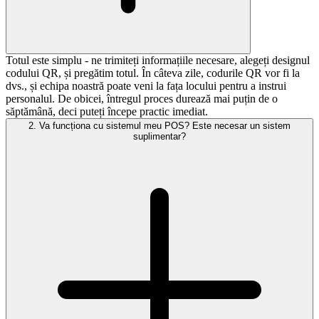
Totul este simplu - ne trimiteți informațiile necesare, alegeți designul
codului QR, și pregătim totul. În câteva zile, codurile QR vor fi la
dvs., și echipa noastră poate veni la fața locului pentru a instrui
personalul. De obicei, întregul proces durează mai puțin de o
săptămână, deci puteți începe practic imediat.
2
.
Va funcționa cu sistemul meu POS? Este necesar un sistem
suplimentar?