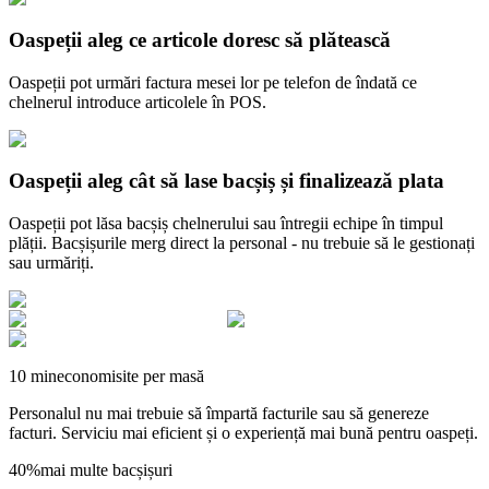
Oaspeții aleg ce articole doresc să plătească
Oaspeții pot urmări factura mesei lor pe telefon de îndată ce
chelnerul introduce articolele în POS.
Oaspeții aleg cât să lase bacșiș și finalizează plata
Oaspeții pot lăsa bacșiș chelnerului sau întregii echipe în timpul
plății. Bacșișurile merg direct la personal - nu trebuie să le gestionați
sau urmăriți.
10 min
economisite per masă
Personalul nu mai trebuie să împartă facturile sau să genereze
facturi. Serviciu mai eficient și o experiență mai bună pentru oaspeți.
40%
mai multe bacșișuri