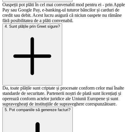
Oaspeții pot plăti în cel mai convenabil mod pentru ei - prin Apple
Pay sau Google Pay, e-banking-ul tuturor băncilor și carduri de
credit sau debit. Acest lucru asigură că niciun oaspete nu rămâne
fără posibilitatea de a plăti convenabil.
4
.
Sunt plățile prin Greet sigure?
Da, toate plățile sunt criptate și procesate conform celor mai înalte
standarde de securitate. Partenerii noștri de plată sunt licențiați și
operează conform actelor juridice ale Uniunii Europene și sunt
supravegheați de instituțiile de supraveghere corespunzătoare.
5
.
Pot companiile să genereze facturi?