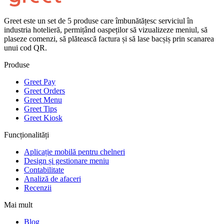
Greet este un set de 5 produse care îmbunătățesc serviciul în
industria hotelieră, permițând oaspeților să vizualizeze meniul, să
plaseze comenzi, să plătească factura și să lase bacșiș prin scanarea
unui cod QR.
Produse
Greet Pay
Greet Orders
Greet Menu
Greet Tips
Greet Kiosk
Funcționalități
Aplicație mobilă pentru chelneri
Design și gestionare meniu
Contabilitate
Analiză de afaceri
Recenzii
Mai mult
Blog